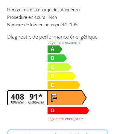
Honoraires à la charge de : Acquéreur
Procédure en cours : Non
Nombre de lots en copropriété : 196
Diagnostic de performance énergétique
Logement économe
A
B
C
D
E
408
91*
F
KWh/m².an
kg CO2/m².an
G
Logement énergivore