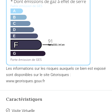
* Dont émissions de gaz à effet de serre
Faible émission de GES
A
B
C
D
E
91
F
KgéqCO2 / m².an
G
Forte émission de GES
Les informations sur les risques auxquels ce bien est exposé
sont disponibles sur le site Géorisques :
www.georisques.gouv.fr
Caractéristiques
Visite Virtuelle