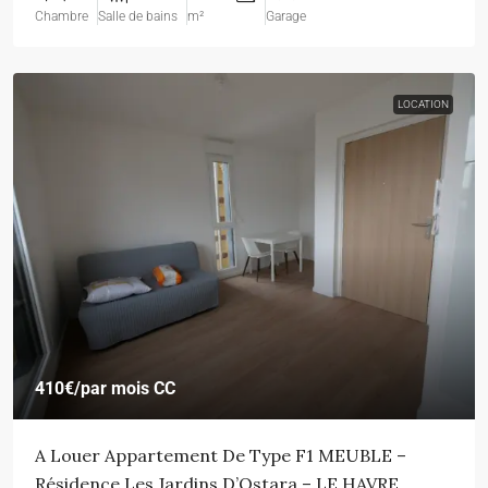
Chambre
Salle de bains
m²
Garage
LOCATION
410€
/par mois CC
A Louer Appartement De Type F1 MEUBLE –
Résidence Les Jardins D’Ostara – LE HAVRE