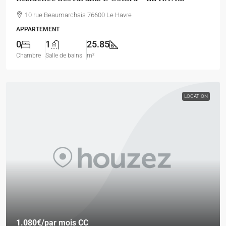
10 rue Beaumarchais 76600 Le Havre
APPARTEMENT
0
1
25.85
Chambre
Salle de bains
m²
LOCATION
1.080€
/par mois CC