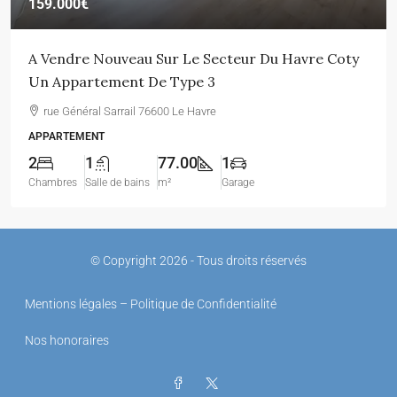
159.000€
A Vendre Nouveau Sur Le Secteur Du Havre Coty
Un Appartement De Type 3
rue Général Sarrail 76600 Le Havre
APPARTEMENT
2
1
77.00
1
Chambres
Salle de bains
m²
Garage
© Copyright 2026 - Tous droits réservés
Mentions légales – Politique de Confidentialité
Nos honoraires