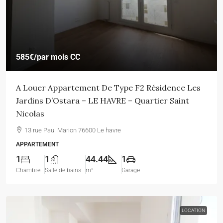
585€
/par mois CC
A Louer Appartement De Type F2 Résidence Les
Jardins D’Ostara – LE HAVRE – Quartier Saint
Nicolas
13 rue Paul Marion 76600 Le havre
APPARTEMENT
1
1
44.44
1
Chambre
Salle de bains
m²
Garage
LOCATION