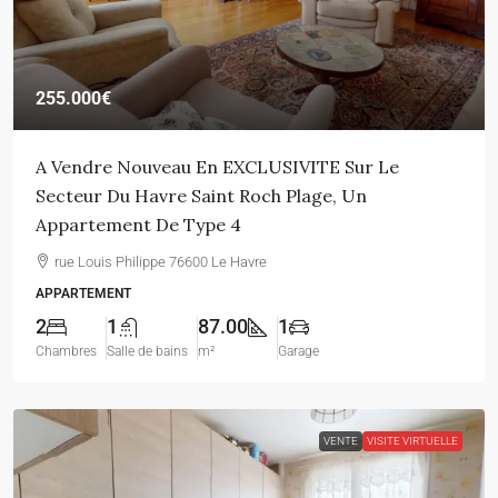
255.000€
A Vendre Nouveau En EXCLUSIVITE Sur Le
Secteur Du Havre Saint Roch Plage, Un
Appartement De Type 4
rue Louis Philippe 76600 Le Havre
APPARTEMENT
2
1
87.00
1
Chambres
Salle de bains
m²
Garage
VENTE
VISITE VIRTUELLE