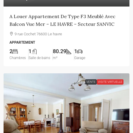
A Louer Appartement De Type F3 Meublé Avec
Balcon Vue Mer – LE HAVRE – Secteur SANVIC
9 rue Cochet 76600 Le havre
APPARTEMENT
2
1
80.29
1
Chambres
Salle de bains
m²
Garage
VENTE
VISITE VIRTUELLE