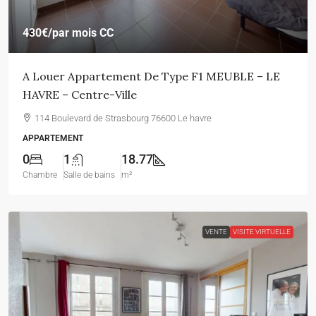
430€
/par mois CC
A Louer Appartement De Type F1 MEUBLE – LE
HAVRE – Centre-Ville
114 Boulevard de Strasbourg 76600 Le havre
APPARTEMENT
0
1
18.77
Chambre
Salle de bains
m²
VENTE
VISITE VIRTUELLE