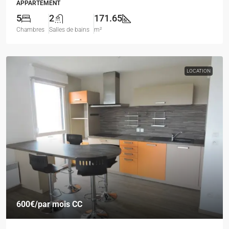
APPARTEMENT
5
2
171.65
Chambres
Salles de bains
m²
LOCATION
600€
/par mois CC