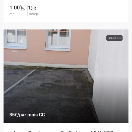
1.00
1
m²
Garage
LOCATION
35€
/par mois CC