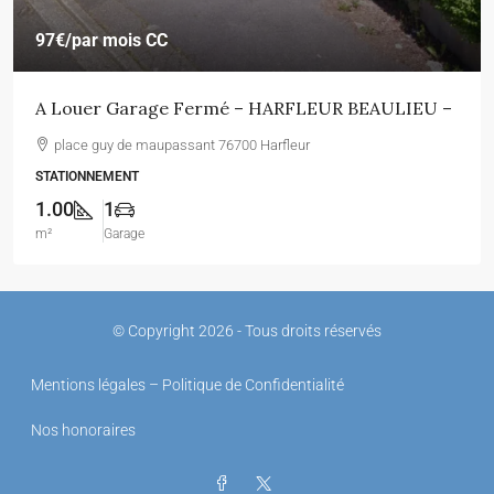
97€
/par mois CC
A Louer Garage Fermé – HARFLEUR BEAULIEU –
place guy de maupassant 76700 Harfleur
STATIONNEMENT
1.00
1
m²
Garage
© Copyright 2026 - Tous droits réservés
Mentions légales – Politique de Confidentialité
Nos honoraires