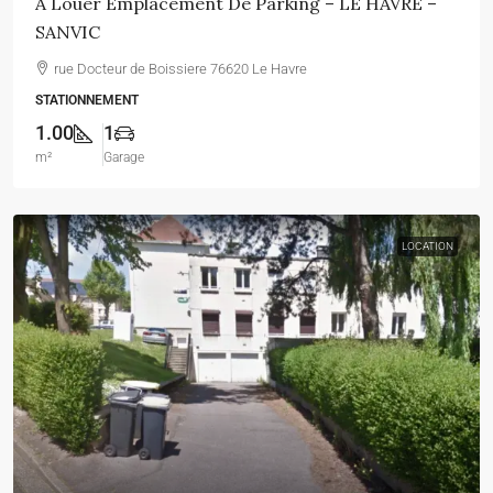
A Louer Emplacement De Parking – LE HAVRE –
SANVIC
rue Docteur de Boissiere 76620 Le Havre
STATIONNEMENT
1.00
1
m²
Garage
LOCATION